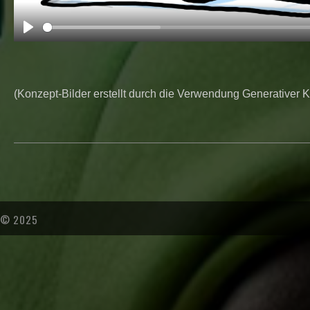
P
l
a
(Konzept-Bilder erstellt durch die Verwendung Generativer K
y
© 2025