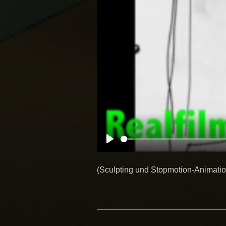
P
l
(Sculpting und Stopmotion-Animatio
a
y