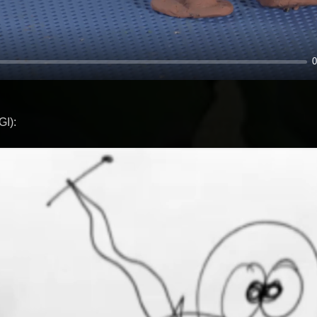
0
GI):