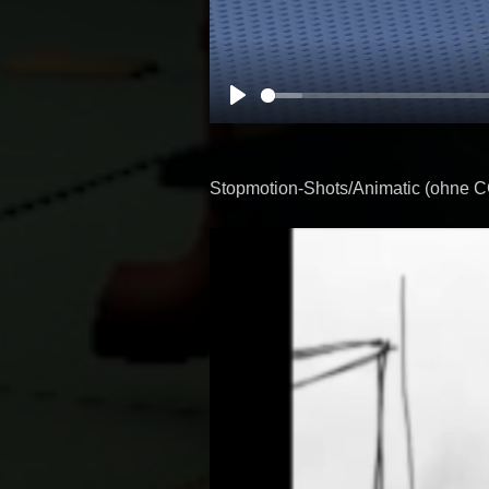
P
l
a
Stopmotion-Shots/Animatic (ohne C
y