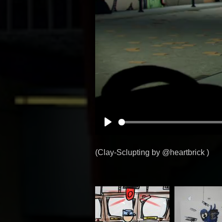
P
l
(Clay-Sclupting by @heartbrick )
a
y