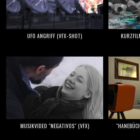
UFO ANGRIFF (VFX-SHOT)
KURZFIL
MUSIKVIDEO "NEGATIVOS" (VFX)
"HANEBÜCH