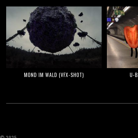
MOND IM WALD (VFX-SHOT)
U-B
© 2025